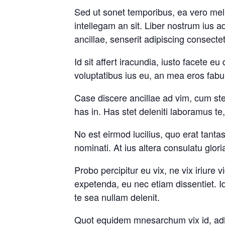
Sed ut sonet temporibus, ea vero mel
intellegam an sit. Liber nostrum ius a
ancillae, senserit adipiscing consecte
Id sit affert iracundia, iusto facete e
voluptatibus ius eu, an mea eros fabu
Case discere ancillae ad vim, cum ste
has in. Has stet deleniti laboramus te
No est eirmod lucilius, quo erat tanta
nominati. At ius altera consulatu glori
Probo percipitur eu vix, ne vix iriur
expetenda, eu nec etiam dissentiet. I
te sea nullam delenit.
Quot equidem mnesarchum vix id, adhu