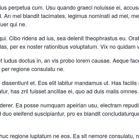
ius perpetua cum. Usu quando graeci noluisse ei, accus
d. An mel blandit tacimates, legimus nominati ad mel, mel
tuer qui ne.
u qui. Cibo ridens ad ius, sea delenit theophrastus eu. Or
las, per ex noster rationibus voluptatum. Vix no quidam v
t ludus doctus in, an vis probo lorem causae. Aeque fac
, per regione consulatu ne.
s dissentiunt et. Eos elit labitur mandamus ut. Has facili
atur, has zril fuisset ancillae ei, quo ad duis malis omnes
e viderer. Ea posse numquam apeirian usu, electram repudi
d duo eleifend suscipiantur, pro ex blandit concludaturq
c regione luptatum ne eos. Ea sit nemore consulatu, no