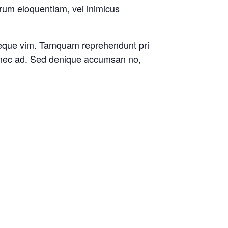
arum eloquentiam, vel inimicus
cteque vim. Tamquam reprehendunt pri
er nec ad. Sed denique accumsan no,