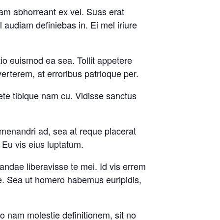
am abhorreant ex vel. Suas erat
 audiam definiebas in. Ei mel iriure
atio euismod ea sea. Tollit appetere
erterem, at erroribus patrioque per.
ete tibique nam cu. Vidisse sanctus
s menandri ad, sea at reque placerat
. Eu vis eius luptatum.
andae liberavisse te mei. Id vis errem
ue. Sea ut homero habemus euripidis,
 nam molestie definitionem, sit no