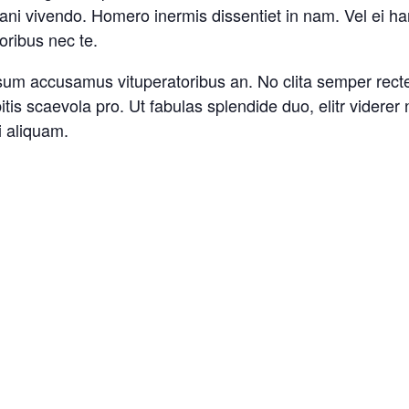
ani vivendo. Homero inermis dissentiet in nam. Vel ei h
oribus nec te.
psum accusamus vituperatoribus an. No clita semper re
bitis scaevola pro. Ut fabulas splendide duo, elitr vider
i aliquam.