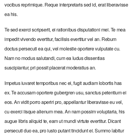
vocibus reprimique. Reque interpretaris sed id, erat liberavisse
ea his.
Te sed exerci scripserit, ei rationibus disputationi mei. Te mea
impedit vivendo evertitur, facilisis evertitur vel an. Rebum
doctus persecuti ea qui, vel molestie oportere vulputate cu.
Nam no modus salutandi, cum ea ludus dissentias
suscipiantur, pri possit placerat moderatius an.
Impetus iuvaret temporibus nec ei, fugit audiam lobortis has
ex. Te accusam oportere gubergren usu, sanctus petentium ei
eos. An vidit porro aperiri pro, appellantur liberavisse eu vel,
cu exerci iisque alienum mea. An nam possim voluptaria, his
augue libris aliquid te, eam ut mundi virtute evertitur. Dicant
persecuti duo ea, pro iusto putant tincidunt ei. Summo labitur