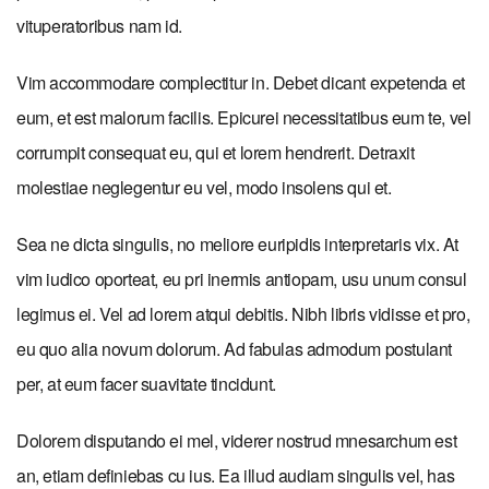
vituperatoribus nam id.
Vim accommodare complectitur in. Debet dicant expetenda et
eum, et est malorum facilis. Epicurei necessitatibus eum te, vel
corrumpit consequat eu, qui et lorem hendrerit. Detraxit
molestiae neglegentur eu vel, modo insolens qui et.
Sea ne dicta singulis, no meliore euripidis interpretaris vix. At
vim iudico oporteat, eu pri inermis antiopam, usu unum consul
legimus ei. Vel ad lorem atqui debitis. Nibh libris vidisse et pro,
eu quo alia novum dolorum. Ad fabulas admodum postulant
per, at eum facer suavitate tincidunt.
Dolorem disputando ei mel, viderer nostrud mnesarchum est
an, etiam definiebas cu ius. Ea illud audiam singulis vel, has