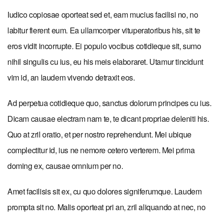
Iudico copiosae oporteat sed et, eam mucius facilisi no, no
labitur fierent eum. Ea ullamcorper vituperatoribus his, sit te
eros vidit incorrupte. Ei populo vocibus cotidieque sit, sumo
nihil singulis cu ius, eu his meis elaboraret. Utamur tincidunt
vim id, an laudem vivendo detraxit eos.
Ad perpetua cotidieque quo, sanctus dolorum principes cu ius.
Dicam causae electram nam te, te dicant propriae deleniti his.
Quo at zril oratio, et per nostro reprehendunt. Mei ubique
complectitur id, ius ne nemore cetero verterem. Mei prima
doming ex, causae omnium per no.
Amet facilisis sit ex, cu quo dolores signiferumque. Laudem
prompta sit no. Malis oporteat pri an, zril aliquando at nec, no