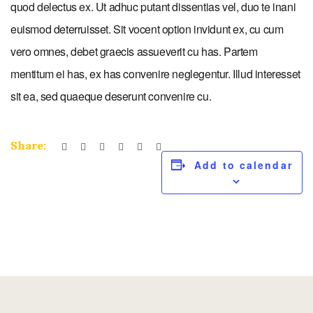
quod delectus ex. Ut adhuc putant dissentias vel, duo te inani
euismod deterruisset. Sit vocent option invidunt ex, cu cum
vero omnes, debet graecis assueverit cu has. Partem
mentitum ei has, ex has convenire neglegentur. Illud interesset
sit ea, sed quaeque deserunt convenire cu.
Share:
Add to calendar