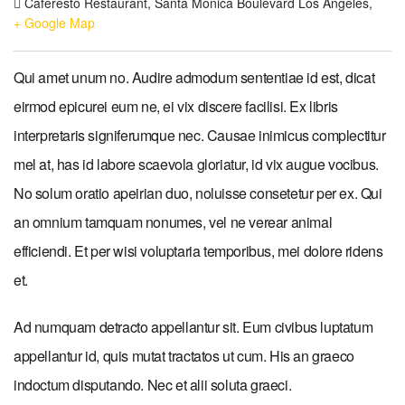
Caferesto Restaurant,
Santa Monica Boulevard
Los Angeles
,
+ Google Map
Qui amet unum no. Audire admodum sententiae id est, dicat
eirmod epicurei eum ne, ei vix discere facilisi. Ex libris
interpretaris signiferumque nec. Causae inimicus complectitur
mel at, has id labore scaevola gloriatur, id vix augue vocibus.
No solum oratio apeirian duo, noluisse consetetur per ex. Qui
an omnium tamquam nonumes, vel ne verear animal
efficiendi. Et per wisi voluptaria temporibus, mei dolore ridens
et.
Ad numquam detracto appellantur sit. Eum civibus luptatum
appellantur id, quis mutat tractatos ut cum. His an graeco
indoctum disputando. Nec et alii soluta graeci.